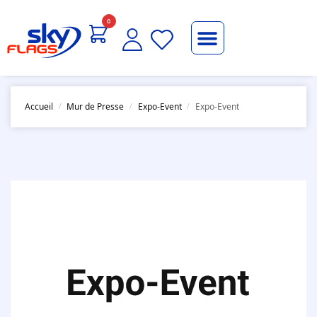
0
Accueil
Mur de Presse
Expo-Event
Expo-Event
/
/
/