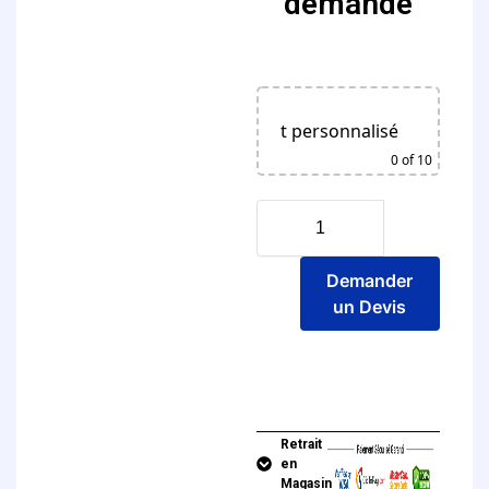
demande
Produit personnalisé
Parcou
0
of 10
Demander
un Devis
Retrait
en
Magasin