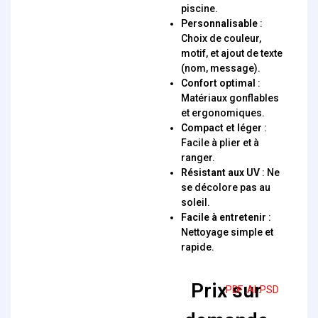
piscine.
Personnalisable
:
Choix de couleur,
motif, et ajout de texte
(nom, message).
Confort optimal
:
Matériaux gonflables
et ergonomiques.
Compact et léger
:
Facile à plier et à
ranger.
Résistant aux UV
: Ne
se décolore pas au
soleil.
Facile à entretenir
:
Nettoyage simple et
rapide.
Prix sur
.PDF .AI .PSD