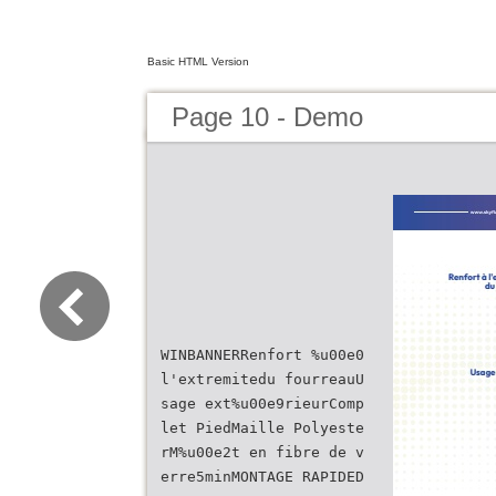
Basic HTML Version
Page 10 - Demo
WINBANNERRenfort %u00e0
l'extremitedu fourreauU
sage ext%u00e9rieurComp
let PiedMaille Polyeste
rM%u00e2t en fibre de v
erre5minMONTAGE RAPIDED