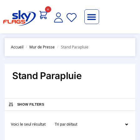
0
Accueil
Mur de Presse
Stand Parapluie
/
/
Stand Parapluie
SHOW FILTERS
Voici le seul résultat